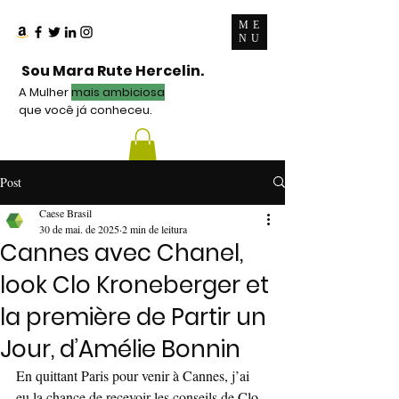
ME
NU
Sou Mara Rute Hercelin.
A Mulher
mais ambiciosa
que você já conheceu.
Post
Caese Brasil
30 de mai. de 2025
2 min de leitura
Cannes avec Chanel,
look Clo Kroneberger et
la première de Partir un
Jour, d’Amélie Bonnin
En quittant Paris pour venir à Cannes, j’ai 
eu la chance de recevoir les conseils de Clo 