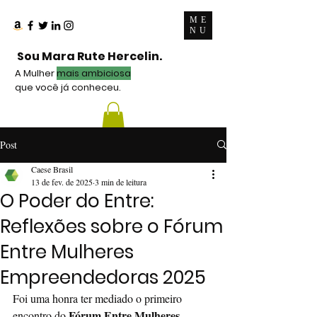
ME
NU
Sou Mara Rute Hercelin.
A Mulher
mais ambiciosa
que você já conheceu.
Post
Caese Brasil
13 de fev. de 2025
3 min de leitura
O Poder do Entre:
Reflexões sobre o Fórum
Entre Mulheres
Empreendedoras 2025
Foi uma honra ter mediado o primeiro 
Fórum Entre Mulheres 
encontro do 