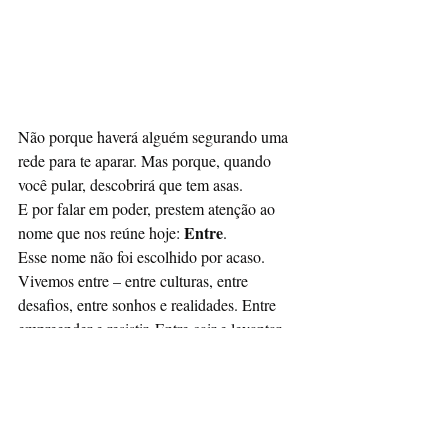
Não porque haverá alguém segurando uma 
rede para te aparar. Mas porque, quando 
você pular, descobrirá que tem asas.
E por falar em poder, prestem atenção ao 
Entre
nome que nos reúne hoje: 
.
Esse nome não foi escolhido por acaso. 
Vivemos entre – entre culturas, entre 
desafios, entre sonhos e realidades. Entre 
empreender e resistir. Entre cair e levantar. 
Entre ser invisível e ocupar espaços. O 
"entre" é o nosso campo de batalha, mas 
também o nosso espaço de construção.
entre
Estar 
 significa que não estamos 